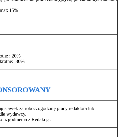
rmat: 15%
otne : 20%
krotne: 30%
PONSOROWANY
ug stawek za roboczogodzinę pracy redaktora lub
 dla wydawcy.
 uzgodnienia z Redakcją.