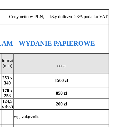
Ceny netto w PLN, należy doliczyć 23% podatku VAT.
LAM - WYDANIE PAPIEROWE
format
(mm)
cena
253 x
1500 zł
340
170 x
850 zł
253
124,5
200 zł
x 40,5
wg. załącznika