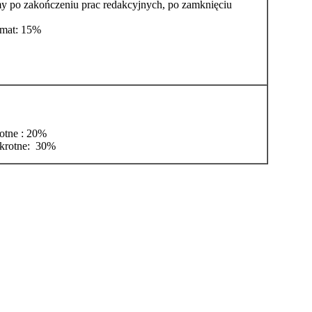
my po zakończeniu prac redakcyjnych, po zamknięciu
rmat: 15%
otne : 20%
krotne: 30%