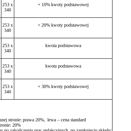
253 x
+ 10% kwoty podstawowej
340
253 x
+ 20% kwoty podstawowej
340
253 x
kwota podstawowa
340
253 x
kwota podstawowa
340
253 x
+ 30% kwoty podstawowej
340
anej stronie: prawa 20%, lewa – cena standard
tronie: 20%
my po zakończeniu prac redakcyjnych, po zamknięciu składu: