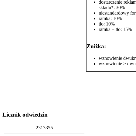
dostarczenie rekla
składu*: 30%
niestandardowy fo
ramka: 10%
tło: 10%
ramka + tło: 15%
Zniżka:
wznowienie dwukr
wznowienie > dwu
Licznik
odwiedzin
2
3
1
3
3
5
5