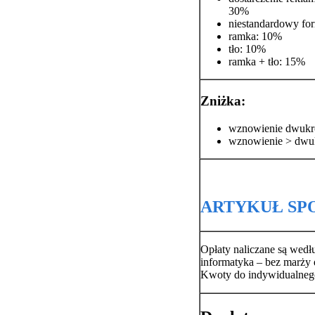
30%
niestandardowy fo
ramka: 10%
tło: 10%
ramka + tło: 15%
Zniżka:
wznowienie dwukr
wznowienie > dwu
ARTYKUŁ S
Opłaty naliczane są wedł
informatyka – bez marży
Kwoty do indywidualnego