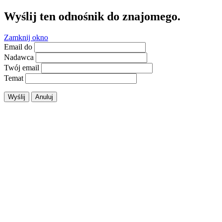
Wyślij ten odnośnik do znajomego.
Zamknij okno
Email do
Nadawca
Twój email
Temat
Wyślij
Anuluj